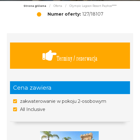
Strona główna
/
Oferta
/
Olympic Lagoon Resort Paphos*****
Numer oferty:
127/18107
Terminy / rezerwacja
Cena zawiera
zakwaterowanie w pokoju 2-osobowym
All Inclusive