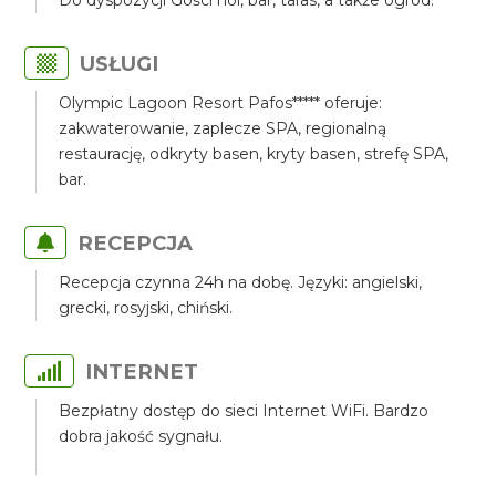
Do dyspozycji Gości hol, bar, taras, a także ogród.
USŁUGI
Olympic Lagoon Resort Pafos***** oferuje:
zakwaterowanie, zaplecze SPA, regionalną
restaurację, odkryty basen, kryty basen, strefę SPA,
bar.
RECEPCJA
Recepcja czynna 24h na dobę. Języki: angielski,
grecki, rosyjski, chiński.
INTERNET
Bezpłatny dostęp do sieci Internet WiFi. Bardzo
dobra jakość sygnału.