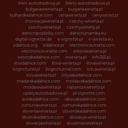
bilet-autostradowy.pl
bilety-autostradowe.pl
bulgariawienieta.pl
bulgariawinieta.pl
bulharskadalnice.com
cenawiniety.pl
cenywiniet.pl
chorwacjawinieta.pl
czechy-winieta.pl
czechywinieta.pl
czechywiniety.pl
dalnicnipoplatky.com
dalnicniznamka.eu
digital-vignette.de
e-vignette.pl
e-winieta.eu
edalnice.org
edalnice.pl
electronicavinieta.com
electroniceviniete.com
estoniawinieta.pl
estonskadalnice.com
ewinieta.pl
info365.pl
litvadalnice.com
litwa-winieta.pl
litwawinieta.pl
livignotunel.pl
livignotunnel.com
lotvawinieta.pl
lotwawinieta.pl
lotysskadalnice.com
madarskadalnice.com
moldavskadalnice.com
moldawiawinieta.pl
najtanszewiniety.pl
oplatyautostradowe.pl
pl-vignette.com
polskadalnice.com
rakouskadalnice.com
rumuniawinieta.pl
rumunskadalnice.com
sloveniawinieta.pl
slovenskadalnice.com
slovinskadalnice.com
slowacja-winieta.pl
slowacjawinieta.pl
sloweniawinieta.pl