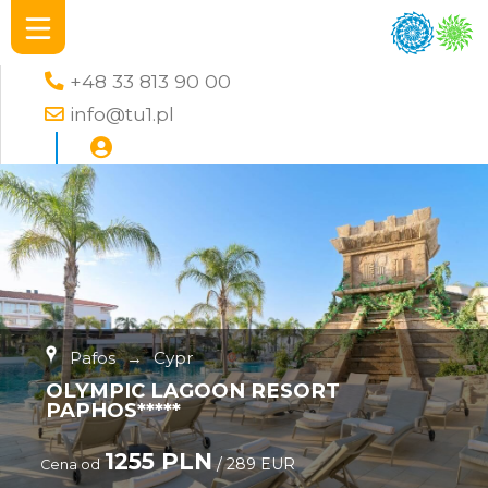
+48 33 813 90 00
info@tu1.pl
Pafos
→
Cypr
OLYMPIC LAGOON RESORT
PAPHOS*****
1255 PLN
/ 289 EUR
Cena od