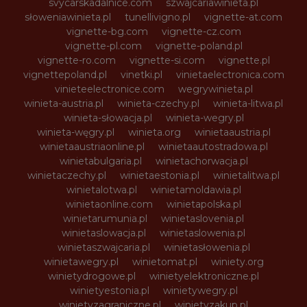
svycarskadalnice.com
szwajcariawinieta.pl
słoweniawinieta.pl
tunellivigno.pl
vignette-at.com
vignette-bg.com
vignette-cz.com
vignette-pl.com
vignette-poland.pl
vignette-ro.com
vignette-si.com
vignette.pl
vignettepoland.pl
vinetki.pl
vinietaelectronica.com
vinieteelectronice.com
wegrywinieta.pl
winieta-austria.pl
winieta-czechy.pl
winieta-litwa.pl
winieta-słowacja.pl
winieta-wegry.pl
winieta-węgry.pl
winieta.org
winietaaustria.pl
winietaaustriaonline.pl
winietaautostradowa.pl
winietabulgaria.pl
winietachorwacja.pl
winietaczechy.pl
winietaestonia.pl
winietalitwa.pl
winietalotwa.pl
winietamoldawia.pl
winietaonline.com
winietapolska.pl
winietarumunia.pl
winietaslovenia.pl
winietaslowacja.pl
winietaslowenia.pl
winietaszwajcaria.pl
winietasłowenia.pl
winietawegry.pl
winietomat.pl
winiety.org
winietydrogowe.pl
winietyelektroniczne.pl
winietyestonia.pl
winietywegry.pl
winietyzagraniczne.pl
winietyzakup.pl