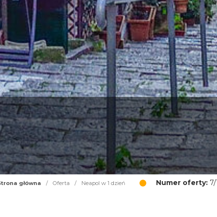
Numer oferty:
7/
Strona główna
/
Oferta
/
Neapol w 1 dzień