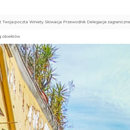
t
Twoja poczta
Winiety
Słowacja
Przewodnik
Delegacje zagraniczn
g obiektów