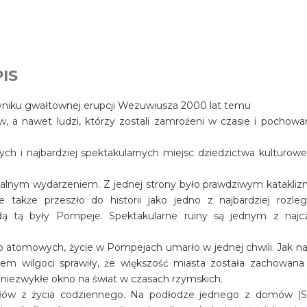
IS
wyniku gwałtownej erupcji Wezuwiusza 2000 lat temu
ów, a nawet ludzi, którzy zostali zamrożeni w czasie i pochowa
ch i najbardziej spektakularnych miejsc dziedzictwa kulturow
salnym wydarzeniem. Z jednej strony było prawdziwym katakli
e także przeszło do historii jako jedno z najbardziej rozleg
dą tą były Pompeje. Spektakularne ruiny są jednym z najcz
 atomowych, życie w Pompejach umarło w jednej chwili. Jak na 
em wilgoci sprawiły, że większość miasta została zachowana
owi niezwykłe okno na świat w czasach rzymskich.
ów z życia codziennego. Na podłodze jednego z domów (Sir