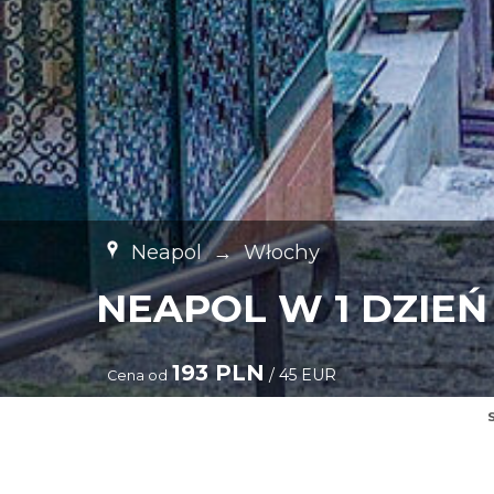
Neapol
→
Włochy
NEAPOL W 1 DZIEŃ
193 PLN
/ 45 EUR
Cena od