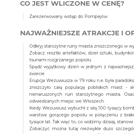
CO JEST WLICZONE W CENĘ?
Zarezerwowany wstęp do Pompejów
NAJWAŻNIEJSZE ATRAKCJE I OP
Odkryj starożytne ruiny miasta zniszczonego w 
Zobacz resztki artefaktów, dzieł sztuki, budynk
tsunami rozgrzanego popiołu
Spędź wyjątkowy dzień w jednym z najważniejszy
świecie
Erupcja Wezuwiusza w 79 roku n.e. była paradok
zniszczyło całą populację pobliskich miast - al
nienaruszonych ruin starożytnego miasta. Osa
odwiedzanych miejsc we Włoszech.
Kiedy Wezuwiusz wybuchł z siłą 100 tysięcy bomb
warstwa gorącego popiołu w połączeniu z braki
tysiące lat. Tak więc to, co widzimy dzisiaj, stan
Zobaczyć można tutaj niezwykle dużo szczegół