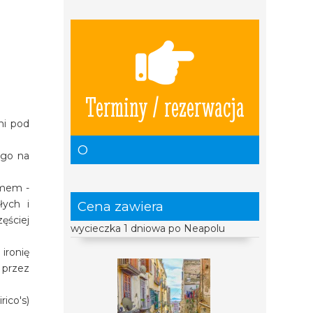
Terminy / rezerwacja
ni pod
O
ego na
zmem -
łych i
Cena zawiera
ęściej
wycieczka 1 dniowa po Neapolu
ironię
 przez
ico's)